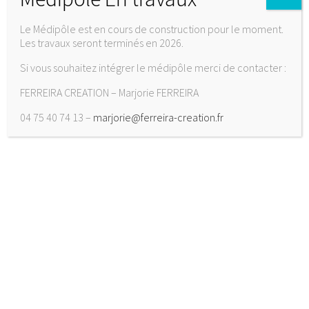
Le Médipôle est en cours de construction pour le moment.
Les travaux seront terminés en 2026.
Si vous souhaitez intégrer le médipôle merci de contacter :
FERREIRA CREATION – Marjorie FERREIRA
TONY STARK
04 75 40 74 13 –
marjorie@ferreira-creation.fr
Cardiologist
At vero eos et accusamus et iusto odio
dignissimos ducimus qui blanditiis
praesentium voluptatum deleniti atque